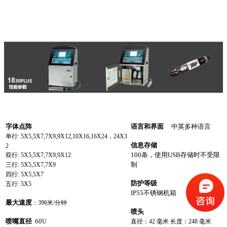
字体点阵
语言和界面
中英多种语言
单行
: 5X5,5X7,7X9,9X12,10X16,16X24
，
24X3
信息存储
2
100
条，使用
USB
存储时不受限
双行
: 5X5,5X7,7X9,9X12
制
三行
: 5X5,5X7,7X9
四行
: 5X5,5X7
防护等级
五行
: 5X5
IP55
不锈钢机箱
最大速度
：
396
米
/
分钟
喷头
喷嘴直径
60
U
直径：
42
毫米 长度：
248
毫米