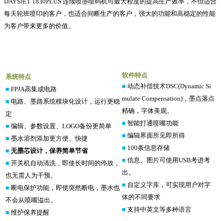
DAYSJET 1830PLUS
连续喷墨喷码机可最大程度的提高生产效率，不但适合
每天轮班喷印的客户，也适合间断生产的客户，强大的功能和高稳定的性能
为客户带来更多的价值。
软件特点
系统特点
■
动态补偿技术DSC(Dynamic Si
■
FPJA
高集成电路
mulate Compensation)，墨点落点
■
电路、墨路系统模块化设计，运行更稳
精确，字体美观。
定
■
智能打通喷嘴功能
■
编辑、参数设置、
LOGO
备份更简单
■
编辑界面所见即所得
■
墨水溶剂添加更方便、快捷
■
100
条信息存储
■
无墨芯设计，保养简单节省
■
信息、图片可使用
USB
考进考
■
开关机自动清洗，即使长时间的停放，
出。
也无需人为干预。
■
自定义字库，可实现用户对字
■
断电保护功能，即使突然断电，墨水也
体的不同要求
不会从喷嘴溢出。
■
支持中英文等多种语言
■
维护保养提醒