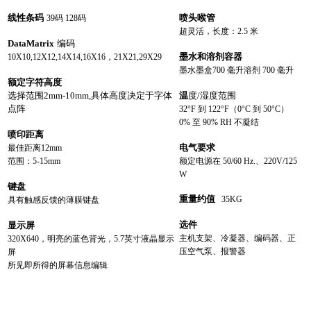
线性条码
喷头喉管
39
码
128
码
超灵活，长度：
2.5
米
DataMatrix
编码
墨水和溶剂容器
10X10,12X12,14X14,16X16
，
21X21,29X29
墨水墨盒7
0
0 毫升溶剂 7
0
0 毫升
额定字符高度
选择范围
2mm-10mm,
具体高度决定于字体
温
度/湿度范围
点阵
32°F 到 122°F（0°C 到 50°C）
0% 至 90% RH 不凝结
喷印距离
电气要求
最佳距离
12
mm
范围：
5-15mm
额定电源在 50/60 Hz.、
220V/
12
5
W
键盘
重量约值
35KG
具有触感反馈的薄膜键盘
选件
显示屏
主机支架、冷凝器、编码器、正
320X640
，明亮的蓝色背光，
5.7
英寸液晶显示
压空气泵、报警器
屏
所见即所得的屏幕信息编辑